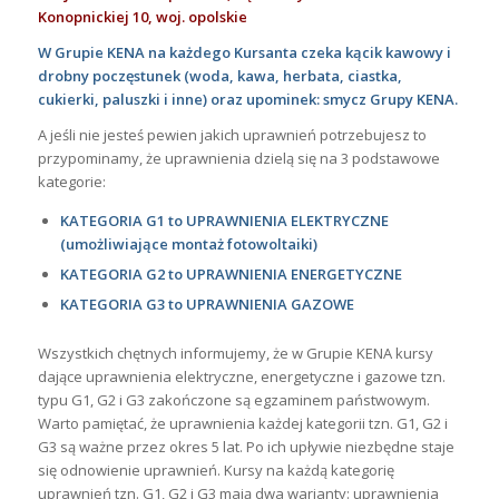
Konopnickiej 10, woj. opolskie
W Grupie KENA na każdego Kursanta czeka kącik kawowy i
drobny poczęstunek (woda, kawa, herbata, ciastka,
cukierki, paluszki i inne) oraz upominek: smycz Grupy KENA.
A jeśli nie jesteś pewien jakich uprawnień potrzebujesz to
przypominamy, że uprawnienia dzielą się na 3 podstawowe
kategorie:
KATEGORIA G1 to UPRAWNIENIA ELEKTRYCZNE
(umożliwiające montaż fotowoltaiki)
KATEGORIA G2 to UPRAWNIENIA ENERGETYCZNE
KATEGORIA G3 to UPRAWNIENIA GAZOWE
Wszystkich chętnych informujemy, że w Grupie KENA kursy
dające uprawnienia elektryczne, energetyczne i gazowe tzn.
typu G1, G2 i G3 zakończone są egzaminem państwowym.
Warto pamiętać, że uprawnienia każdej kategorii tzn. G1, G2 i
G3 są ważne przez okres 5 lat. Po ich upływie niezbędne staje
się odnowienie uprawnień. Kursy na każdą kategorię
uprawnień tzn. G1, G2 i G3 mają dwa warianty: uprawnienia