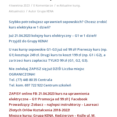
/
/
4 kwietnia 2023
0 Komentarze
w
Aktualne kursy
,
/
Aktualności
Autor
Grupa KENA
Szybko potrzebujesz uprawnień sepowskich? Chcesz zrobić
kurs elektryka w 1 dzień?
Już 21.04.2023 kolejny kurs elektryczny – G1 w 1 dzień!
Przyjdź do Grupy KENA!
U nas kursy sepowskie G1-G3 już od 99 zł!
Pierwszy kurs (np.
G1) kosztuje 249 zł. Drugi kurs to koszt 199 zł (np. G1 i G2), a
za trzeci kurs zapłacisz TYLKO 99 zł (G1, G2, G3).
Nie zwlekaj ZAPISZ się już DZIŚ! Liczba miejsc
OGRANICZONA!
Tel.
(77) 445 80 35
Centrala
Tel. kom.
697 722 922
Centrum szkoleń
ZAPISY online FB: 21.04.2023 kurs na uprawnienia
elektryczne – G1! Promocja od 99 zł!| Facebook
Prowadzący: Zobacz – najlepsi instruktorzy – Laureaci
Złotych Orłów Kształcenia 2018-2022!
Miejsce kursu: Grupa KENA, Kędzierzyn – Koźle ul. M.