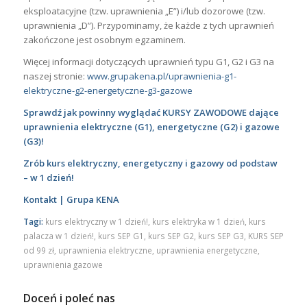
eksploatacyjne (tzw. uprawnienia „E”) i/lub dozorowe (tzw.
uprawnienia „D”). Przypominamy, że każde z tych uprawnień
zakończone jest osobnym egzaminem.
Więcej informacji dotyczących uprawnień typu G1, G2 i G3 na
naszej stronie:
www.grupakena.pl/uprawnienia-g1-
elektryczne-g2-energetyczne-g3-gazowe
Sprawdź jak powinny wyglądać KURSY ZAWODOWE dające
uprawnienia elektryczne (G1), energetyczne (G2) i gazowe
(G3)!
Zrób kurs elektryczny, energetyczny i gazowy od podstaw
– w 1 dzień!
Kontakt | Grupa KENA
Tagi:
kurs elektryczny w 1 dzień!
,
kurs elektryka w 1 dzień
,
kurs
palacza w 1 dzień!
,
kurs SEP G1
,
kurs SEP G2
,
kurs SEP G3
,
KURS SEP
od 99 zł
,
uprawnienia elektryczne
,
uprawnienia energetyczne
,
uprawnienia gazowe
Doceń i poleć nas