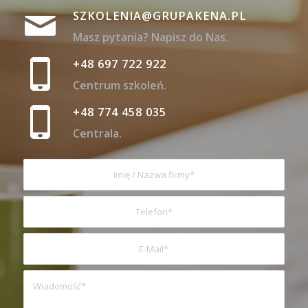
SZKOLENIA@GRUPAKENA.PL
Masz pytania? Napisz do Nas.
+48 697 722 922
Centrum szkoleń.
+48 774 458 035
Centrala.