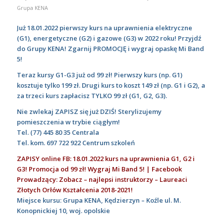
Grupa KENA
Już 18.01.2022 pierwszy kurs na uprawnienia elektryczne
(G1), energetyczne (G2) i gazowe (G3) w 2022 roku! Przyjdź
do Grupy KENA! Zgarnij PROMOCJĘ i wygraj opaskę Mi Band
5!
Teraz kursy G1-G3 już od 99 zł!
Pierwszy kurs (np. G1)
kosztuje tylko 199 zł. Drugi kurs to koszt 149 zł (np. G1 i G2), a
za trzeci kurs zapłacisz TYLKO 99 zł (G1, G2, G3).
Nie zwlekaj ZAPISZ się już DZIŚ! Sterylizujemy
pomieszczenia w trybie ciągłym!
Tel.
(77) 445 80 35
Centrala
Tel. kom.
697 722 922
Centrum szkoleń
ZAPISY online FB: 18.01.2022 kurs na uprawnienia G1, G2 i
G3! Promocja od 99 zł! Wygraj Mi Band 5! | Facebook
Prowadzący: Zobacz – najlepsi instruktorzy – Laureaci
Złotych Orłów Kształcenia 2018-2021!
Miejsce kursu: Grupa KENA, Kędzierzyn – Koźle ul. M.
Konopnickiej 10, woj. opolskie