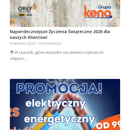
Najserdeczniejsze Życzenia Świąteczne 2026 dla
naszych Klientów!
4 kwietnia 2026
/
0 Komentarze
🐣 W czasach, gdzie wszystko się zmienia szybciej niż
zdążysz…