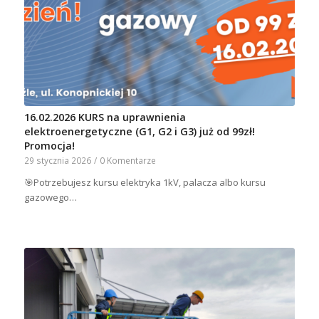
16.02.2026 KURS na uprawnienia
elektroenergetyczne (G1, G2 i G3) już od 99zł!
Promocja!
29 stycznia 2026
/
0 Komentarze
🎯Potrzebujesz kursu elektryka 1kV, palacza albo kursu
gazowego…