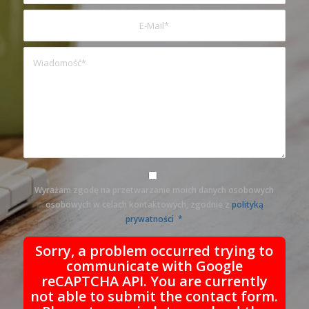
Wyrażam zgodę na przetwarzanie moich danych osobowych
osobowych w celach kontaktowych, zgodnie z
polityką
prywatności
.
*
Sorry, a problem occurred trying to
communicate with Google
reCAPTCHA API. You are currently
not able to submit the contact form.