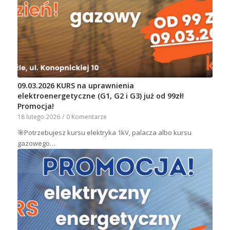
09.03.2026 KURS na uprawnienia
elektroenergetyczne (G1, G2 i G3) już od 99zł!
Promocja!
18 lutego 2026
/
0 Komentarze
🎯Potrzebujesz kursu elektryka 1kV, palacza albo kursu
gazowego…