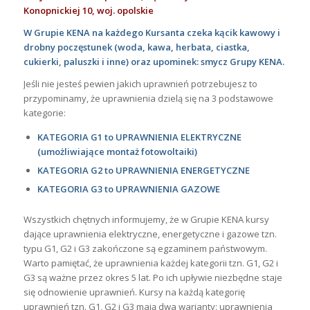
Konopnickiej 10, woj. opolskie
W Grupie KENA na każdego Kursanta czeka kącik kawowy i
drobny poczęstunek (woda, kawa, herbata, ciastka,
cukierki, paluszki i inne) oraz upominek: smycz Grupy KENA.
Jeśli nie jesteś pewien jakich uprawnień potrzebujesz to
przypominamy, że uprawnienia dzielą się na 3 podstawowe
kategorie:
KATEGORIA G1 to UPRAWNIENIA ELEKTRYCZNE
(umożliwiające montaż fotowoltaiki)
KATEGORIA G2 to UPRAWNIENIA ENERGETYCZNE
KATEGORIA G3 to UPRAWNIENIA GAZOWE
Wszystkich chętnych informujemy, że w Grupie KENA kursy
dające uprawnienia elektryczne, energetyczne i gazowe tzn.
typu G1, G2 i G3 zakończone są egzaminem państwowym.
Warto pamiętać, że uprawnienia każdej kategorii tzn. G1, G2 i
G3 są ważne przez okres 5 lat. Po ich upływie niezbędne staje
się odnowienie uprawnień. Kursy na każdą kategorię
uprawnień tzn. G1, G2 i G3 mają dwa warianty: uprawnienia