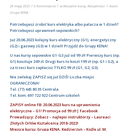
/
/
/
29 maja 2023
0 Komentarze
w
Aktualne kursy
,
Aktualności
Autor
Grupa KENA
Potrzebujesz zrobić kurs elektryka albo palacza w 1 dzień?
Potrzebujesz uprawnień sepowskich?
Już 20.06.2023 kolejny kurs elektryczny (G1), energetyczny
(G2) i gazowy (G3) w 1 dzień! Przyjdź do Grupy KENA!
U nas kursy sepowskie G1-G3 już od 99 zł!
Pierwszy kurs (np.
G1) kosztuje 249 zł. Drugi kurs to koszt 199 zł (np. G1 i G2), a
za trzeci kurs zapłacisz TYLKO 99 zł (G1, G2, G3).
Nie zwlekaj ZAPISZ się już DZIŚ! Liczba miejsc
OGRANICZONA!
Tel.
(77) 445 80 35
Centrala
Tel. kom.
697 722 922
Centrum szkoleń
ZAPISY online FB: 20.06.2023 kurs na uprawnienia
elektryczne – G1! Promocja od 99 zł!| Facebook
Prowadzący: Zobacz – najlepsi instruktorzy – Laureaci
Złotych Orłów Kształcenia 2018-2022!
Miejsce kursu: Grupa KENA, Kędzierzyn – Koźle ul. M.