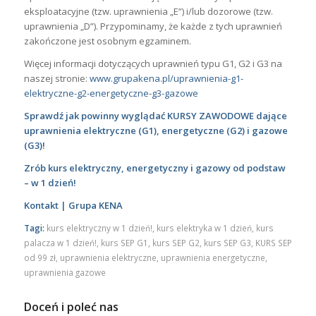
eksploatacyjne (tzw. uprawnienia „E”) i/lub dozorowe (tzw.
uprawnienia „D”). Przypominamy, że każde z tych uprawnień
zakończone jest osobnym egzaminem.
Więcej informacji dotyczących uprawnień typu G1, G2 i G3 na
naszej stronie:
www.grupakena.pl/uprawnienia-g1-
elektryczne-g2-energetyczne-g3-gazowe
Sprawdź jak powinny wyglądać KURSY ZAWODOWE dające
uprawnienia elektryczne (G1), energetyczne (G2) i gazowe
(G3)!
Zrób kurs elektryczny, energetyczny i gazowy od podstaw
– w 1 dzień!
Kontakt | Grupa KENA
Tagi:
kurs elektryczny w 1 dzień!
,
kurs elektryka w 1 dzień
,
kurs
palacza w 1 dzień!
,
kurs SEP G1
,
kurs SEP G2
,
kurs SEP G3
,
KURS SEP
od 99 zł
,
uprawnienia elektryczne
,
uprawnienia energetyczne
,
uprawnienia gazowe
Doceń i poleć nas