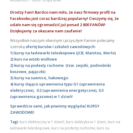
Aktualności
Autor
Grupa KENA
Drodzy Fani! Bardzo nam miło, że nasz firmowy profil na
Facebooku jest coraz bardziej popularny! Cieszymy się, że
udało nam się zgromadzić już ponad 2 800 FANÓW!
Dziękujemy za okazane nam zaufanie!
Wszystkim naszym obecnym i przyszłym Fanom polecamy
szeroką
ofertę kursów i szkoleń zawodowych:
1)
kursy na ładowarki teleskopowe (JCB, Manitou, Merlo)
2)
kurs na wózki widłowe
2)
kursy na podesty ruchome (tzw. zwyżki, podnośniki
koszowe, pajączki)
3)
kursy na suwnice, hakowego
4)
kursy dające uprawnienia typu G1 (uprawnienia
elektryczne), G2 (uprawnienia energetyczne), G3
(uprawnienia gazowe) w 1 dzień!
Sprawdźcie sami, jak powinny wyglądać KURSY
ZAWODOWE!
Tagi:
kurs elektryczny w 1 dzień!
,
kurs elektryka w 1 dzień
,
kurs na
ładowarki teleskopowe
,
kurs na podesty ruchome
,
kurs na