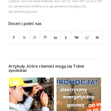
suwnice
,
Kurs na wózki widłowe
,
kurs SEP G1
,
kurs SEP G2
,
kurs SEP
G3
,
uprawnienia elektryczne
,
uprawnienia energetyczne
,
uprawnienia gazowe
Doceń i poleć nas
Artykuły, które również mogą się Tobie
spodobać