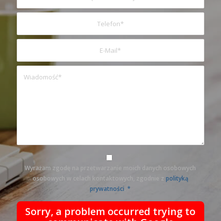
Wyrażam zgodę na przetwarzanie moich danych osobowych
osobowych w celach kontaktowych, zgodnie z
polityką
prywatności
.
*
Sorry, a problem occurred trying to