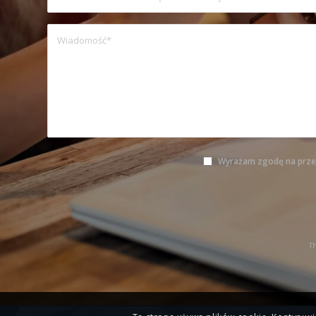
Wyrażam zgodę na prze
Sorry, a problem occurred trying to
contact form. Please try
Th