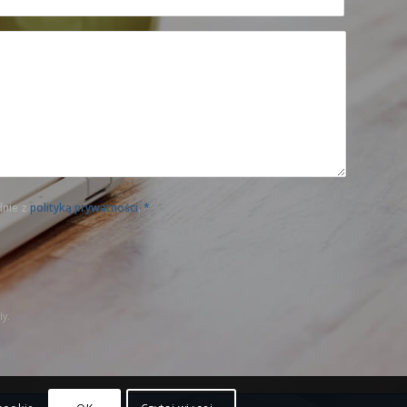
dnie z
polityką prywatności
.
*
are currently not able to submit the
your internet connection.
y.