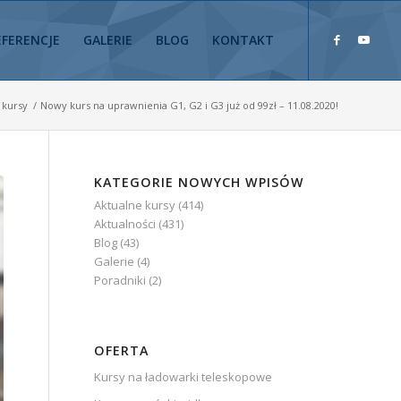
EFERENCJE
GALERIE
BLOG
KONTAKT
 kursy
/
Nowy kurs na uprawnienia G1, G2 i G3 już od 99zł – 11.08.2020!
KATEGORIE NOWYCH WPISÓW
Aktualne kursy
(414)
Aktualności
(431)
Blog
(43)
Galerie
(4)
Poradniki
(2)
OFERTA
Kursy na ładowarki teleskopowe