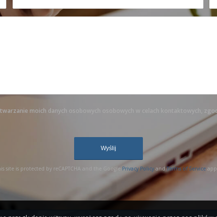
twarzanie moich danych osobowych osobowych w celach kontaktowych, zgo
 communicate with Google reCAPTCHA API. You 
 again later - reload the page and also check 
is site is protected by reCAPTCHA and the Google
Privacy Policy
and
Terms of Service
appl