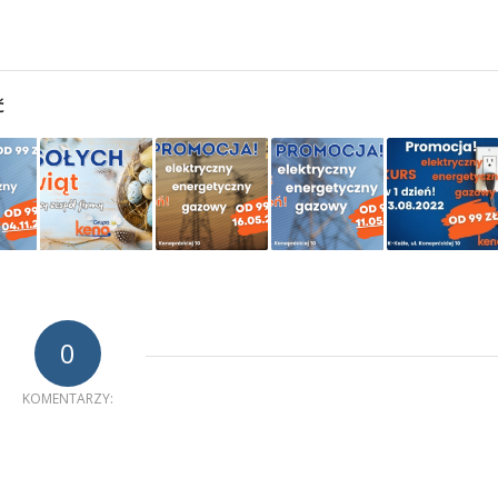
ć
0
KOMENTARZY: