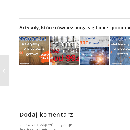
Artykuły, które również mogą się Tobie spodoba
Nowy kurs na
uprawnienia G1, G2 i
G3 już od 99zł –
30.06.2020!
Dodaj komentarz
Chcesz się przyłączyć do dyskusji?
Feel free to contribute!