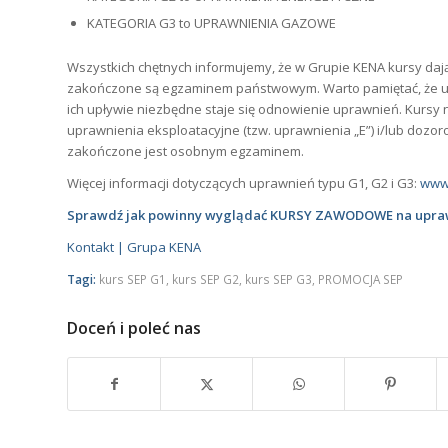
KATEGORIA G3 to UPRAWNIENIA GAZOWE
Wszystkich chętnych informujemy, że w Grupie KENA kursy dają
zakończone są egzaminem państwowym. Warto pamiętać, że upraw
ich upływie niezbędne staje się odnowienie uprawnień. Kursy n
uprawnienia eksploatacyjne (tzw. uprawnienia „E”) i/lub dozo
zakończone jest osobnym egzaminem.
Więcej informacji dotyczących uprawnień typu G1, G2 i G3:
www.
Sprawdź jak powinny wyglądać KURSY ZAWODOWE na uprawn
Kontakt | Grupa KENA
Tagi:
kurs SEP G1
,
kurs SEP G2
,
kurs SEP G3
,
PROMOCJA SEP
Doceń i poleć nas