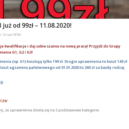
już od 99zł – 11.08.2020!
or
Grupa KENA
e kwalifikacje i daj sobie szanse na nową pracę!
Przyjdź do Grupy
ienia G1, G2 i G3!
enia (np. G1) kosztują tylko 199 zł. Drugie uprawnienia to koszt 149 zł
3). Koszt egzaminu państwowego od 01.01.2020 to 260 zł za każdy rodzaj
Ś!
139/
my, że uprawnienia dzielą się na 3 podstawowe kategorie: