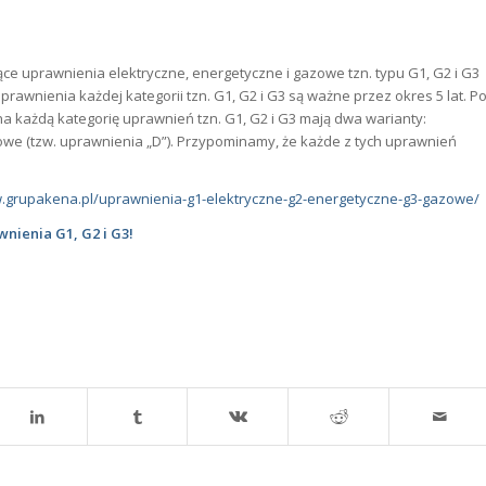
ce uprawnienia elektryczne, energetyczne i gazowe tzn. typu G1, G2 i G3
nienia każdej kategorii tzn. G1, G2 i G3 są ważne przez okres 5 lat. P
a każdą kategorię uprawnień tzn. G1, G2 i G3 mają dwa warianty:
rowe (tzw. uprawnienia „D”). Przypominamy, że każde z tych uprawnień
grupakena.pl/uprawnienia-g1-elektryczne-g2-energetyczne-g3-gazowe/
ienia G1, G2 i G3!