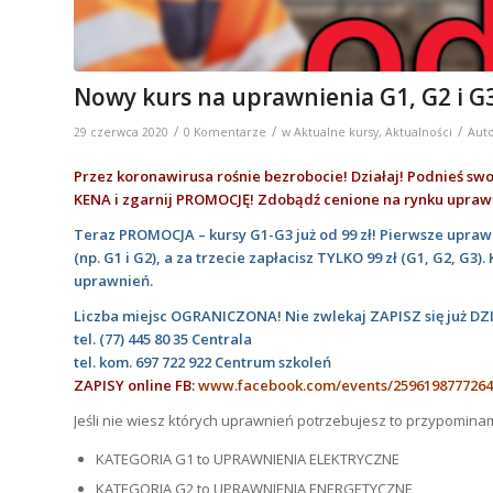
Nowy kurs na uprawnienia G1, G2 i G3 
/
/
/
29 czerwca 2020
0 Komentarze
w
Aktualne kursy
,
Aktualności
Aut
Przez koronawirusa rośnie bezrobocie! Działaj! Podnieś swoj
KENA i zgarnij PROMOCJĘ!
Zdobądź cenione na rynku uprawn
Teraz PROMOCJA – kursy G1-G3 już od 99 zł!
Pierwsze uprawni
(np. G1 i G2), a za trzecie zapłacisz TYLKO 99 zł (G1, G2, G
uprawnień.
Liczba miejsc OGRANICZONA! Nie zwlekaj ZAPISZ się już DZI
tel.
(77) 445 80 35
Centrala
tel. kom.
697 722 922
Centrum szkoleń
ZAPISY online FB:
www.facebook.com/events/2596198777264
Jeśli nie wiesz których uprawnień potrzebujesz to przypomina
KATEGORIA G1 to UPRAWNIENIA ELEKTRYCZNE
KATEGORIA G2 to UPRAWNIENIA ENERGETYCZNE