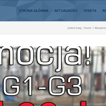
STRONA GŁÓWNA
AKTUALNOŚCI
OFERTA
R
Jesteś tutaj:
Home
/
Aktualne