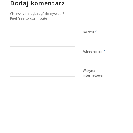
Dodaj komentarz
Chcesz się przyłączyć do dyskusji?
Feel free to contribute!
*
Nazwa
*
Adres email
Witryna
internetowa