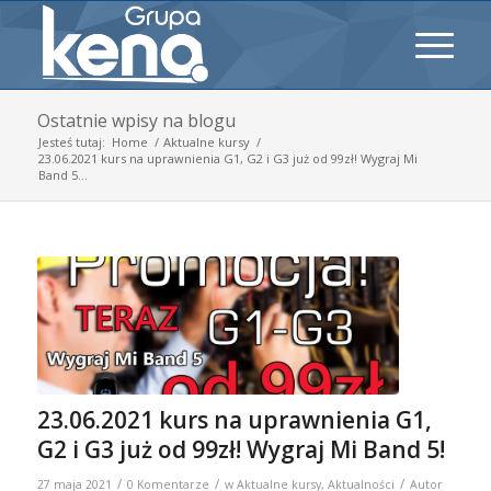
Ostatnie wpisy na blogu
Jesteś tutaj:
Home
/
Aktualne kursy
/
23.06.2021 kurs na uprawnienia G1, G2 i G3 już od 99zł! Wygraj Mi
Band 5...
23.06.2021 kurs na uprawnienia G1,
G2 i G3 już od 99zł! Wygraj Mi Band 5!
/
/
/
27 maja 2021
0 Komentarze
w
Aktualne kursy
,
Aktualności
Autor