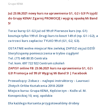
Grupa KENA
Już 23.06.2021 nowy kurs na uprawnienia G1, G2 i G3!
P
rzyjdź
do Grupy KENA! Zgarnij PROMOCJĘ i wygraj opaskę Mi Band
5!
Teraz kursy G1-G3 już od 99 zł!
Pierwsze kurs (np. G1)
kosztuje tylko 199 zł. Drugi kurs to koszt 149 zł (np. G1 i G2), a
za trzeci kurs zapłacisz TYLKO 99 zł (G1, G2, G3).
OSTATNIE wolne miejsca! Nie zwlekaj ZAPISZ się już DZIŚ!
Sterylizujemy pomieszczenia w trybie ciągłym!
Tel.
(77) 445 80 35
Centrala
Tel. kom.
697 722 922
Centrum szkoleń
ZAPISY online FB:
23.06.2021 kurs na uprawnienia G1, G2 i
G3! Promocja od 99 zł! Wygraj Mi Band 5! | Facebook
Prowadzący: Zobacz – najlepsi instruktorzy – Laureaci
Złotych Orłów Kształcenia 2018-2020!
Miejsce kursu: Grupa KENA, Kędzierzyn – Koźle ul. M.
Konopnickiej 10, woj. opolskie
Dla każdego Kursanta przygotowaliśmy drobny