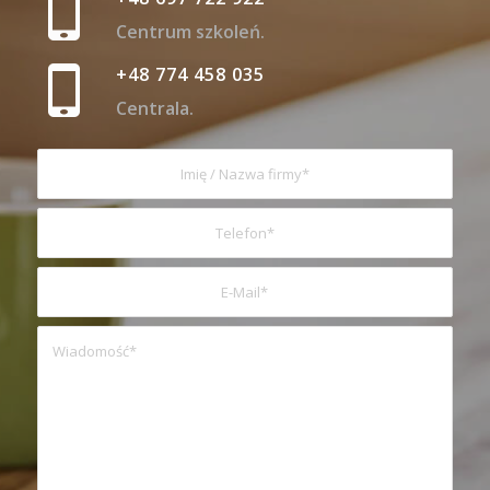
Centrum szkoleń.
+48 774 458 035
Centrala.