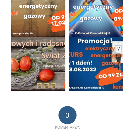
0
KOMENTARZY: