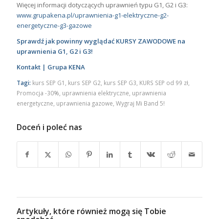
Więcej informacji dotyczących uprawnień typu G1, G2 i G3:
www.grupakena.pl/uprawnienia-g1-elektryczne-g2-
energetyczne-g3-gazowe
Sprawdź jak powinny wyglądać KURSY ZAWODOWE na
uprawnienia G1, G2 i G3!
Kontakt | Grupa KENA
Tagi:
kurs SEP G1
,
kurs SEP G2
,
kurs SEP G3
,
KURS SEP od 99 zł
,
Promocja -30%
,
uprawnienia elektryczne
,
uprawnienia
energetyczne
,
uprawnienia gazowe
,
Wygraj Mi Band 5!
Doceń i poleć nas
Artykuły, które również mogą się Tobie