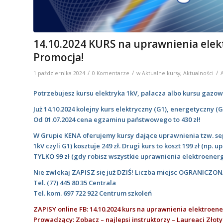
14.10.2024 KURS na uprawnienia elektr
Promocja!
/
/
/
1 października 2024
0 Komentarze
w
Aktualne kursy
,
Aktualności
Potrzebujesz kursu elektryka 1kV, palacza albo kursu gazow
Już 14.10.2024 kolejny kurs elektryczny (G1), energetyczny (
Od 01.07.2024 cena egzaminu państwowego to 430 zł!
W Grupie KENA oferujemy kursy dające uprawnienia tzw. sep
1kV czyli G1) kosztuje 249 zł. Drugi kurs to koszt 199 zł (np. 
TYLKO 99 zł (gdy robisz wszystkie uprawnienia elektroenerge
Nie zwlekaj ZAPISZ się już DZIŚ! Liczba miejsc OGRANICZON
Tel.
(77) 445 80 35
Centrala
Tel. kom.
697 722 922
Centrum szkoleń
ZAPISY online FB: 14.10.2024 kurs na uprawnienia elektroen
Prowadzący: Zobacz – najlepsi instruktorzy – Laureaci Złoty