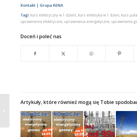
Kontakt | Grupa KENA
Tagi:
kurs elektryczny w 1 dzień!
,
kurs elektryka w 1 dzień
,
kurs pala
uprawnienia elektryczne
,
uprawnienia energetyczne
,
uprawnienia g
Doceń i poleć nas
01.10.2024 kurs na
Artykuły, które również mogą się Tobie spodoba
SUWNICE z UDT w 1
dzień! Last Minute
PROMOCJA!