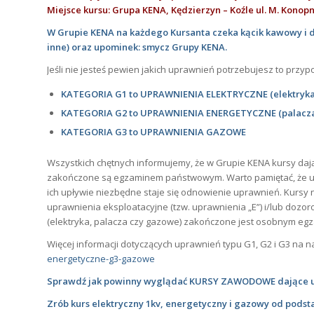
Miejsce kursu: Grupa KENA, Kędzierzyn – Koźle ul. M. Konopni
W Grupie KENA na każdego Kursanta czeka kącik kawowy i dro
inne) oraz upominek: smycz Grupy KENA.
Jeśli nie jesteś pewien jakich uprawnień potrzebujesz to przy
KATEGORIA G1 to UPRAWNIENIA ELEKTRYCZNE (elektryka –
KATEGORIA G2 to UPRAWNIENIA ENERGETYCZNE (palacz
KATEGORIA G3 to UPRAWNIENIA GAZOWE
Wszystkich chętnych informujemy, że w Grupie KENA kursy dają
zakończone są egzaminem państwowym. Warto pamiętać, że upraw
ich upływie niezbędne staje się odnowienie uprawnień. Kursy n
uprawnienia eksploatacyjne (tzw. uprawnienia „E”) i/lub dozo
(elektryka, palacza czy gazowe) zakończone jest osobnym eg
Więcej informacji dotyczących uprawnień typu G1, G2 i G3 na n
energetyczne-g3-gazowe
Sprawdź jak powinny wyglądać KURSY ZAWODOWE dające upr
Zrób kurs elektryczny 1kv, energetyczny i gazowy od podsta