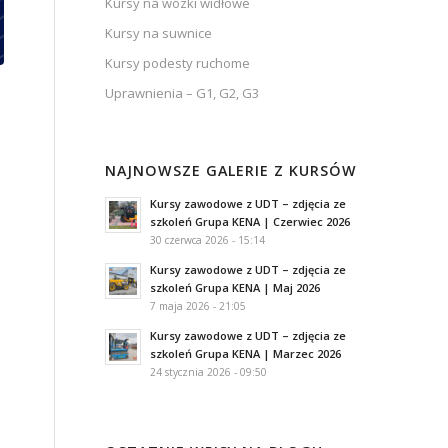
Kursy na wózki widłowe
Kursy na suwnice
Kursy podesty ruchome
Uprawnienia – G1, G2, G3
NAJNOWSZE GALERIE Z KURSÓW
Kursy zawodowe z UDT – zdjęcia ze
szkoleń Grupa KENA | Czerwiec 2026
30 czerwca 2026 - 15:14
Kursy zawodowe z UDT – zdjęcia ze
szkoleń Grupa KENA | Maj 2026
7 maja 2026 - 21:05
Kursy zawodowe z UDT – zdjęcia ze
szkoleń Grupa KENA | Marzec 2026
24 stycznia 2026 - 09:50