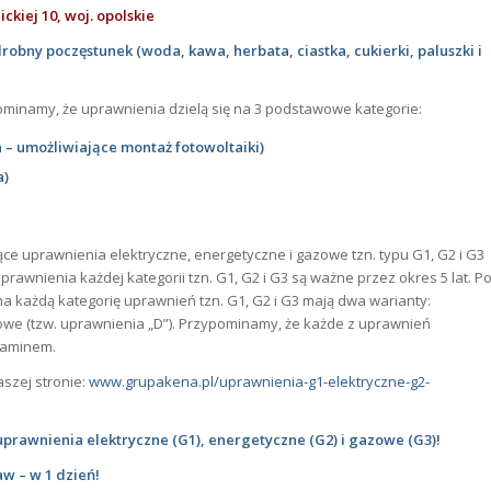
ckiej 10, woj. opolskie
bny poczęstunek (woda, kawa, herbata, ciastka, cukierki, paluszki i
pominamy, że uprawnienia dzielą się na 3 podstawowe kategorie:
 umożliwiające montaż fotowoltaiki)
a)
ce uprawnienia elektryczne, energetyczne i gazowe tzn. typu G1, G2 i G3
nienia każdej kategorii tzn. G1, G2 i G3 są ważne przez okres 5 lat. P
a każdą kategorię uprawnień tzn. G1, G2 i G3 mają dwa warianty:
rowe (tzw. uprawnienia „D”). Przypominamy, że każde z uprawnień
zaminem.
aszej stronie:
www.grupakena.pl/uprawnienia-g1-elektryczne-g2-
awnienia elektryczne (G1), energetyczne (G2) i gazowe (G3)!
w – w 1 dzień!