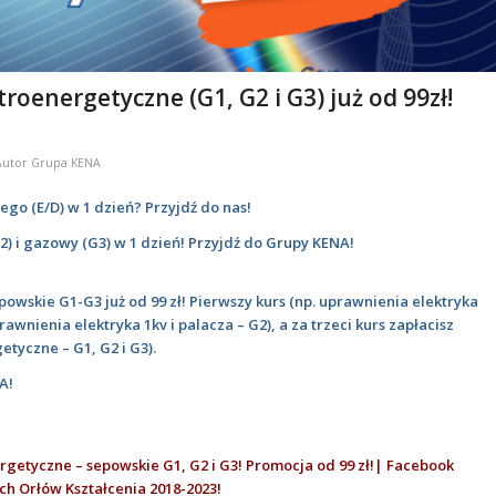
oenergetyczne (G1, G2 i G3) już od 99zł!
Autor
Grupa KENA
ego (E/D) w 1 dzień? Przyjdź do nas!
G2) i gazowy (G3) w 1 dzień! Przyjdź do Grupy KENA!
owskie G1-G3 już od 99 zł!
Pierwszy kurs (np. uprawnienia elektryka
uprawnienia elektryka 1kv i palacza – G2), a za trzeci kurs zapłacisz
tyczne – G1, G2 i G3).
A!
ergetyczne – sepowskie G1, G2 i G3! Promocja od 99 zł!| Facebook
ch Orłów Kształcenia 2018-2023!