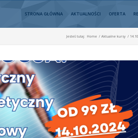
STRONA GŁÓWNA
AKTUALNOŚCI
OFERTA
R
Jesteś tutaj:
Home
/
Aktualne kursy
/
14.1