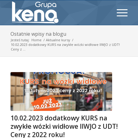
Ostatnie wpisy na blogu
Jesteś tutaj:
Home
/
Aktualne kursy
/
10.02.2023 dodatkowy KURS na zwykłe wózki widłowe IIWJO z UDT!
Ceny z ...
10.02.2023 dodatkowy KURS na
zwykłe wózki widłowe IIWJO z UDT!
Ceny z 2022 roku!