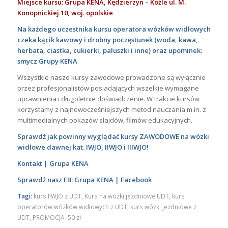
Miejsce kursu: Grupa KENA, Kędzierzyn – Koźle ul. M.
Konopnickiej 10, woj. opolskie
Na każdego uczestnika kursu operatora wózków widłowych
czeka kącik kawowy i drobny poczęstunek (woda, kawa,
herbata, ciastka, cukierki, paluszki i inne) oraz upominek:
smycz Grupy KENA
Wszystkie nasze kursy zawodowe prowadzone są wyłącznie
przez profesjonalistów posiadających wszelkie wymagane
uprawnienia i długoletnie doświadczenie. W trakcie kursów
korzystamy z najnowocześniejszych metod nauczania m.in. z
multimedialnych pokazów slajdów, filmów edukacyjnych.
Sprawdź jak powinny wyglądać kursy ZAWODOWE na wózki
widłowe dawnej kat. IWJO, IIWJO i IIIWJO!
Kontakt | Grupa KENA
Sprawdź nasz FB: Grupa KENA | Facebook
Tagi:
kurs IIWJO z UDT
,
Kurs na wózki jezdniowe UDT
,
kurs
operatorów wózków widłowych z UDT
,
kurs wózki jezdniowe z
UDT
,
PROMOCJA -50 zł