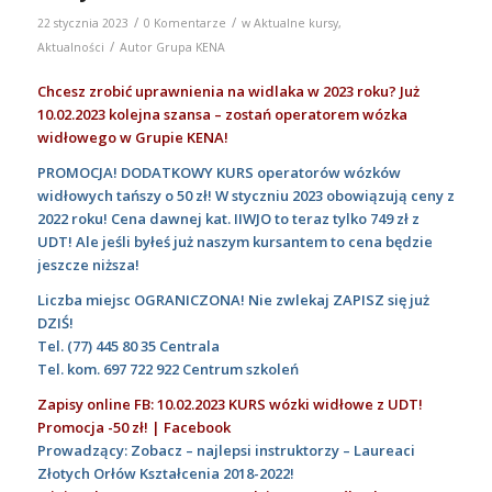
/
/
22 stycznia 2023
0 Komentarze
w
Aktualne kursy
,
/
Aktualności
Autor
Grupa KENA
Chcesz zrobić uprawnienia na widlaka w 2023 roku? Już
10.02.2023 kolejna szansa – zostań operatorem wózka
widłowego w Grupie KENA!
PROMOCJA! DODATKOWY KURS operatorów wózków
widłowych tańszy o 50 zł! W styczniu 2023 obowiązują ceny z
2022 roku!
Cena dawnej kat. IIWJO to teraz tylko 749 zł z
UDT! Ale jeśli byłeś już naszym kursantem to cena będzie
jeszcze niższa!
Liczba miejsc OGRANICZONA! Nie zwlekaj ZAPISZ się już
DZIŚ!
T
el.
(77) 445 80 35
Centrala
T
el. kom.
697 722 922
Centrum szkoleń
Zapisy online FB: 10.02.2023 KURS wózki widłowe z UDT!
Promocja -50 zł! | Facebook
Prowadzący: Zobacz – najlepsi instruktorzy – Laureaci
Złotych Orłów Kształcenia 2018-2022!