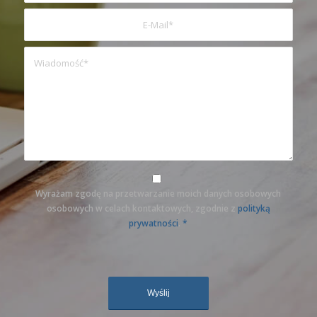
Wyrażam zgodę na przetwarzanie moich danych osobowych
osobowych w celach kontaktowych, zgodnie z
polityką
prywatności
.
*
Sorry, a problem occurred trying to
communicate with Google
reCAPTCHA API. You are currently
not able to submit the contact form.