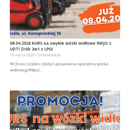
08.04.2026 KURS na zwykłe wózki widłowe IIWJO z
UDT! Zrób 2w1 z LPG!
15 marca 2026
/
0 Komentarze
🎯Chcesz szybko zdobyć uprawnienia operatora wózka
widłowego❓📅Już…