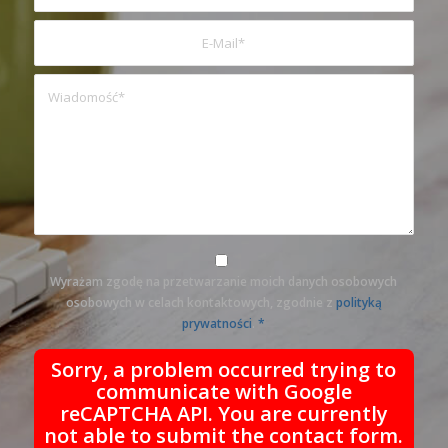
Wyrażam zgodę na przetwarzanie moich danych osobowych
osobowych w celach kontaktowych, zgodnie z
polityką
prywatności
.
*
Sorry, a problem occurred trying to
communicate with Google
reCAPTCHA API. You are currently
not able to submit the contact form.