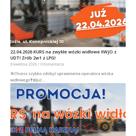
22.04.2026 KURS na zwykłe wózki widłowe IIWJO z
UDT! Zrób 2w1 z LPG!
8 kwietnia 2026
/
0 Komentarze
🎯Chcesz szybko zdobyć uprawnienia operatora wózka
widłowego❓📅Już…