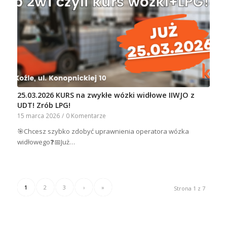
25.03.2026 KURS na zwykłe wózki widłowe IIWJO z
UDT! Zrób LPG!
15 marca 2026
/
0 Komentarze
🎯Chcesz szybko zdobyć uprawnienia operatora wózka
widłowego❓📅Już…
1
2
3
›
»
Strona 1 z 7