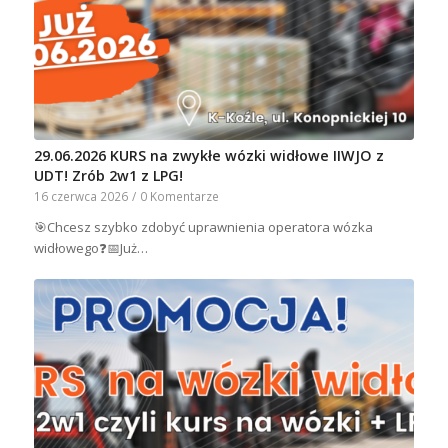
29.06.2026 KURS na zwykłe wózki widłowe IIWJO z
UDT! Zrób 2w1 z LPG!
16 czerwca 2026
/
0 Komentarze
🎯Chcesz szybko zdobyć uprawnienia operatora wózka
widłowego❓📅Już…