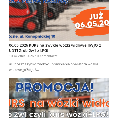
06.05.2026 KURS na zwykłe wózki widłowe IIWJO z
UDT! Zrób 2w1 z LPG!
10 kwietnia 2026
/
0 Komentarze
🎯Chcesz szybko zdobyć uprawnienia operatora wózka
widłowego❓📅Już…