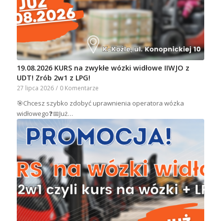
19.08.2026 KURS na zwykłe wózki widłowe IIWJO z
UDT! Zrób 2w1 z LPG!
27 lipca 2026
/
0 Komentarze
🎯Chcesz szybko zdobyć uprawnienia operatora wózka
widłowego❓📅Już…