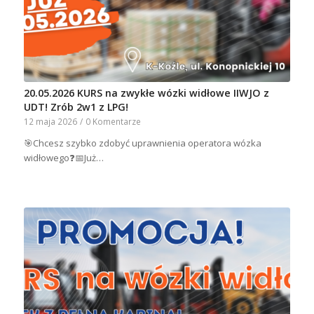
20.05.2026 KURS na zwykłe wózki widłowe IIWJO z
UDT! Zrób 2w1 z LPG!
12 maja 2026
/
0 Komentarze
🎯Chcesz szybko zdobyć uprawnienia operatora wózka
widłowego❓📅Już…