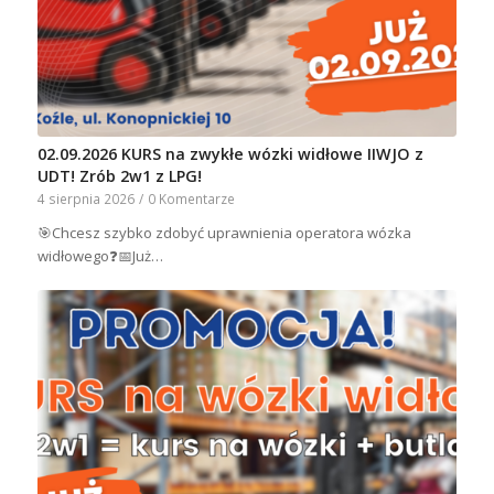
02.09.2026 KURS na zwykłe wózki widłowe IIWJO z
UDT! Zrób 2w1 z LPG!
4 sierpnia 2026
/
0 Komentarze
🎯Chcesz szybko zdobyć uprawnienia operatora wózka
widłowego❓📅Już…