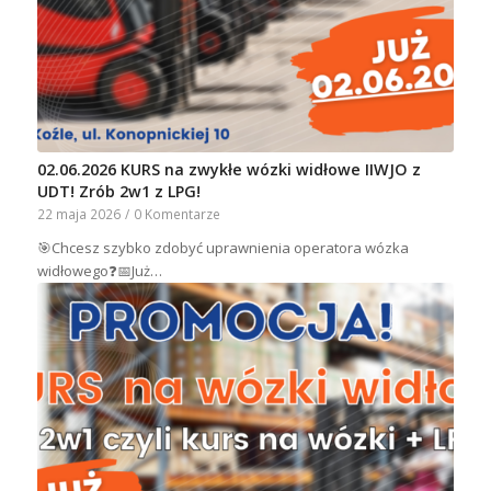
02.06.2026 KURS na zwykłe wózki widłowe IIWJO z
UDT! Zrób 2w1 z LPG!
22 maja 2026
/
0 Komentarze
🎯Chcesz szybko zdobyć uprawnienia operatora wózka
widłowego❓📅Już…