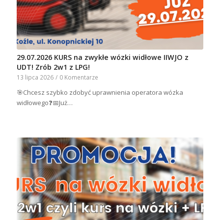
29.07.2026 KURS na zwykłe wózki widłowe IIWJO z
UDT! Zrób 2w1 z LPG!
13 lipca 2026
/
0 Komentarze
🎯Chcesz szybko zdobyć uprawnienia operatora wózka
widłowego❓📅Już…