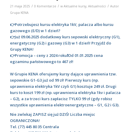
/
/
/
21 maja 2025
0 Komentarze
w
Aktualne kursy
,
Aktualności
Autor
Grupa KENA
👉Potrzebujesz kursu elektryka 1kV, palacza albo kursu
gazowego (E/D) w 1 dzień?
👉Już 09.06.2025 dodatkowy kurs sepowski elektryczny (G1),
energetyczny (G2) i gazowy (G3) w 1 dzień! Przyjdź do
Grupy KENA!
👉Promocja – ceny z 2024 roku❗Od 01.01.2025 cena
egzaminu państwowego to 467 zł!
W Grupie KENA oferujemy kursy dające uprawnienia tzw.
sepowskie G1-G3 już od 99 zł!
Pierwszy kurs (np.
uprawnienia elektryka 1kV czyli G1) kosztuje 249 zł. Drugi
kurs to koszt 199 zł (np. uprawnienia elektryka 1kv i palacza
– G2), a za trzeci kurs zapłacisz TYLKO 99 zł (gdy robisz
wszystkie uprawnienia elektroenergetyczne – G1, G2 i G3).
Nie zwlekaj ZAPISZ się już DZIŚ! Liczba miejsc
OGRANICZONA!
Tel.
(77) 445 80 35
Centrala