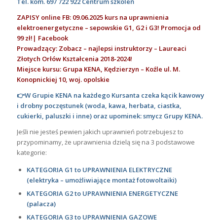
Tel. kom.
697 722 922
Centrum szkoleń
ZAPISY online FB: 09.06.2025 kurs na uprawnienia
elektroenergetyczne – sepowskie G1, G2 i G3! Promocja od
99 zł!| Facebook
Prowadzący: Zobacz – najlepsi instruktorzy – Laureaci
Złotych Orłów Kształcenia 2018-2024!
Miejsce kursu: Grupa KENA, Kędzierzyn – Koźle ul. M.
Konopnickiej 10, woj. opolskie
👉W Grupie KENA na każdego Kursanta czeka kącik kawowy
i drobny poczęstunek (woda, kawa, herbata, ciastka,
cukierki, paluszki i inne) oraz upominek: smycz Grupy KENA.
Jeśli nie jesteś pewien jakich uprawnień potrzebujesz to
przypominamy, że uprawnienia dzielą się na 3 podstawowe
kategorie:
KATEGORIA G1 to UPRAWNIENIA ELEKTRYCZNE
(elektryka – umożliwiające montaż fotowoltaiki)
KATEGORIA G2 to UPRAWNIENIA ENERGETYCZNE
(palacza)
KATEGORIA G3 to UPRAWNIENIA GAZOWE