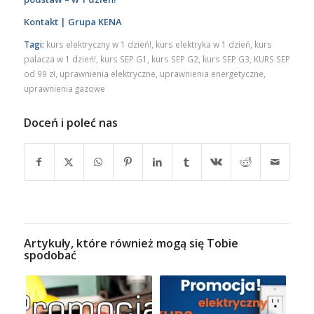
Kontakt | Grupa KENA
Tagi:
kurs elektryczny w 1 dzień!
,
kurs elektryka w 1 dzień
,
kurs
palacza w 1 dzień!
,
kurs SEP G1
,
kurs SEP G2
,
kurs SEP G3
,
KURS SEP
od 99 zł
,
uprawnienia elektryczne
,
uprawnienia energetyczne
,
uprawnienia gazowe
Doceń i poleć nas
Artykuły, które również mogą się Tobie
spodobać