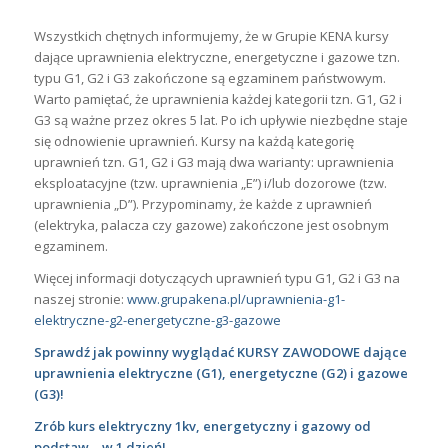
Wszystkich chętnych informujemy, że w Grupie KENA kursy
dające uprawnienia elektryczne, energetyczne i gazowe tzn.
typu G1, G2 i G3 zakończone są egzaminem państwowym.
Warto pamiętać, że uprawnienia każdej kategorii tzn. G1, G2 i
G3 są ważne przez okres 5 lat. Po ich upływie niezbędne staje
się odnowienie uprawnień. Kursy na każdą kategorię
uprawnień tzn. G1, G2 i G3 mają dwa warianty: uprawnienia
eksploatacyjne (tzw. uprawnienia „E”) i/lub dozorowe (tzw.
uprawnienia „D”). Przypominamy, że każde z uprawnień
(elektryka, palacza czy gazowe) zakończone jest osobnym
egzaminem.
Więcej informacji dotyczących uprawnień typu G1, G2 i G3 na
naszej stronie:
www.grupakena.pl/uprawnienia-g1-
elektryczne-g2-energetyczne-g3-gazowe
Sprawdź jak powinny wyglądać KURSY ZAWODOWE dające
uprawnienia elektryczne (G1), energetyczne (G2) i gazowe
(G3)!
Zrób kurs elektryczny 1kv, energetyczny i gazowy od
podstaw – w 1 dzień!