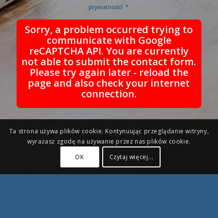
prywatności
.
*
Sorry, a problem occurred trying to
communicate with Google
reCAPTCHA API. You are currently
not able to submit the contact form.
Please try again later - reload the
page and also check your internet
connection.
Ta strona używa plików cookie. Kontynuując przeglądanie witryny,
This site is protected by reCAPTCHA and the Google
Privacy Policy
and
Terms of Service
apply.
wyrażasz zgodę na używanie przez nas plików cookie.
OK
Czytaj więcej...
© Copyright - Grupa KENA. |
Polityka prywatności
| Realizacja strony -
creativeseo.pl
|
Mapa witryny