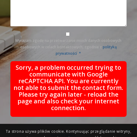
Wyrażam zgodę na przetwarzanie moich danych osobowych
osobowych w celach kontaktowych, zgodnie z
polityką
prywatności
.
*
Sorry, a problem occurred trying to
communicate with Google
reCAPTCHA API. You are currently
not able to submit the contact form.
Please try again later - reload the
page and also check your internet
connection.
Ta strona używa plików cookie. Kontynuując przeglądanie witryny,
This site is protected by reCAPTCHA and the Google
Privacy Policy
and
Terms of Service
apply.