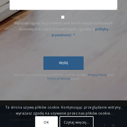
Wyrażam zgodę na przetwarzanie moich danych osobowych
osobowych w celach kontaktowych, zgodnie z
polityką
prywatności
.
*
This site is protected by reCAPTCHA and the Google
Privacy Policy
and
Terms of Service
apply.
Ta strona używa plików cookie. Kontynuując przeglądanie witryny,
wyrażasz zgodę na używanie przez nas plików cookie.
© Copyright - Grupa KENA. |
Polityka prywatności
| Realizacja strony -
creativeseo.pl
|
Mapa witryny
OK
Czytaj więcej...