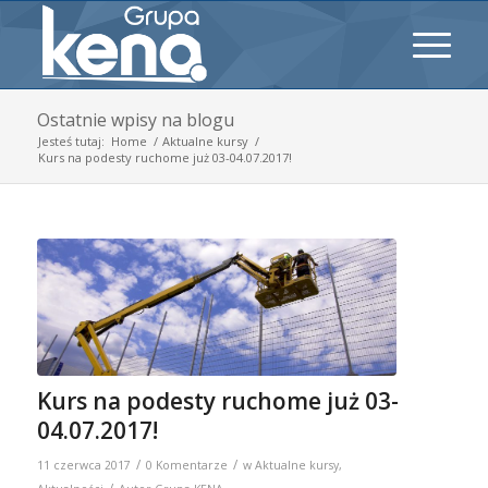
Ostatnie wpisy na blogu
Jesteś tutaj:
Home
/
Aktualne kursy
/
Kurs na podesty ruchome już 03-04.07.2017!
Kurs na podesty ruchome już 03-
04.07.2017!
/
/
11 czerwca 2017
0 Komentarze
w
Aktualne kursy
,
/