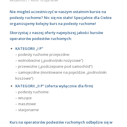
Aktualności
Autor
Grupa KENA
Nie mogłeś uczestniczyć w naszym ostatnim kursie na
podesty ruchome? Nic się nie stało! Specjalnie dla Ciebie
organizujemy kolejny kurs na podesty ruchome!
Skorzystaj z naszej oferty najwyższej jakości kursów
operatorów podestów ruchomych:
KATEGORII „I P”
– podesty ruchome przejezdne:
– wolnobieżne („podnośniki nożycowe”)
– przewoźne („podczepiane pod samochód”)
– samojezdne (montowane na pojeździe „podnośniki
koszowe”)
KATEGORII „II P” (oferta wyłącznie dla firm)
– podesty ruchome:
– wiszące
– masztowe
– stacjonarne
Kurs na operatorów podestów ruchomych odbędzie się w