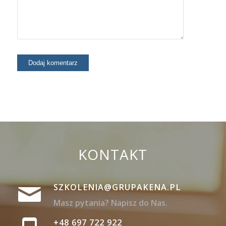
KONTAKT
SZKOLENIA@GRUPAKENA.PL
Masz pytania? Napisz do Nas.
+48 697 722 922