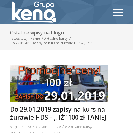
Ostatnie wpisy na blogu
Jesteś tutaj:
Home
/
Aktualne kursy
/
Do 29.01.2019 zapisy na kurs na żurawie HDS – „IIŻ” 1...
Do 29.01.2019 zapisy na kurs na
żurawie HDS – „IIŻ” 100 zł TANIEJ!
/
/
30 grudnia 2018
0 Komentarze
w
Aktualne kursy
,
/