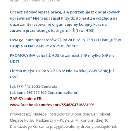
Aktualności
Autor
Grupa KENA
Chcesz zdobyć lepszą pracę, ale potrzebujesz dodatkowych
uprawnień? Nie trać czasu! Przyjdź do nas! Ze względu na
duże zainteresowanie organizujemy kolejny kurs na
żurawia przenośnego kategorii II Ż (tzw. HDS)!
Uwaga! Kurs operatorów ŻURAWI PRZENOŚNYCH kat. „IIŻ” w
Grupie KENA! ZAPISY do 29.01.2019r.!
PROMOCYJNA cena IIŻ HDS to zamiast 749 zł tylko 649 zł z
UDT!
Liczba miejsc OGRANICZONA! Nie zwlekaj ZAPISZ się już
DZIŚ!
tel. (77) 445 80 35 Centrala
tel. kom. 697 722 922 Centrum szkoleń
ZAPISY online FB:
www.facebook.com/events/554620471688199/
Prowadzący: Najlepsi instruktorzy w południowej Polsce!
Miejsce kursu: Kędzierzyn – Koźle ul. M. Konopnickiej 10
Dla każdego Kursanta przygotowaliśmy drobny poczęstunek