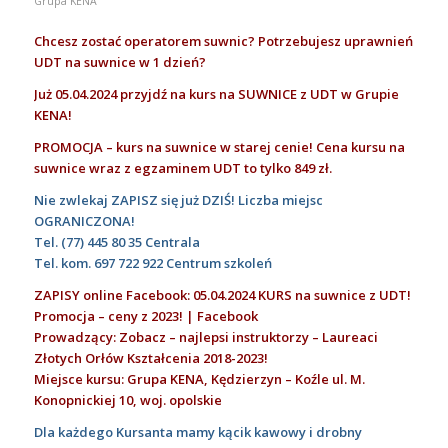
Grupa KENA
Chcesz zostać operatorem suwnic? Potrzebujesz uprawnień
UDT na suwnice w 1 dzień?
Już 05.04.2024 przyjdź na kurs na SUWNICE z UDT w Grupie
KENA!
PROMOCJA – kurs na suwnice w starej cenie! Cena kursu na
suwnice wraz z egzaminem UDT to tylko 849 zł.
Nie zwlekaj ZAPISZ się już DZIŚ! Liczba miejsc
OGRANICZONA!
T
el.
(77) 445 80 35
Centrala
T
el. kom.
697 722 922
Centrum szkoleń
ZAPISY online Facebook: 05.04.2024 KURS na suwnice z UDT!
Promocja – ceny z 2023! | Facebook
Prowadzący: Zobacz – najlepsi instruktorzy – Laureaci
Złotych Orłów Kształcenia 2018-2023!
Miejsce kursu: Grupa KENA, Kędzierzyn – Koźle ul. M.
Konopnickiej 10, woj. opolskie
Dla każdego Kursanta mamy kącik kawowy i drobny