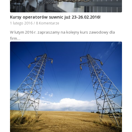
Kursy operatorów suwnic już 23-26.02.2016!
1 lutego 2016
/
8 Komentarze
W lutym 2016 r. zapraszamy na kolejny kurs zawodowy dla
firm…