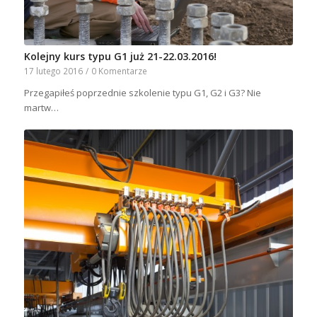
Kolejny kurs typu G1 już 21-22.03.2016!
17 lutego 2016
/
0 Komentarze
Przegapiłeś poprzednie szkolenie typu G1, G2 i G3? Nie
martw…