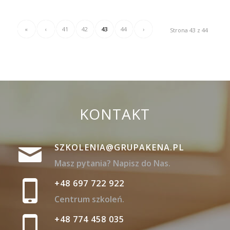
«
‹
41
42
43
44
›
Strona 43 z 44
KONTAKT
SZKOLENIA@GRUPAKENA.PL
Masz pytania? Napisz do Nas.
+48 697 722 922
Centrum szkoleń.
+48 774 458 035