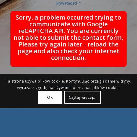
prywatności
.
*
Sorry, a problem occurred trying to
communicate with Google
reCAPTCHA API. You are currently
not able to submit the contact form.
Please try again later - reload the
page and also check your internet
connection.
Ta strona używa plików cookie. Kontynuując przeglądanie witryny,
This site is protected by reCAPTCHA and the Google
Privacy Policy
and
Terms of Service
apply.
wyrażasz zgodę na używanie przez nas plików cookie.
OK
Czytaj więcej...
© Copyright - Grupa KENA. |
Polityka prywatności
| Realizacja strony -
creativeseo.pl
|
Mapa witryny